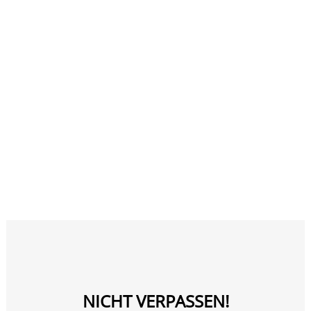
POLLENALLERGIE-GESUNDER
SCHLAF TROTZ ALLERGIE
Tipps für Allergiker für einen
besseren Schlaf Es ist unglaublich
wichtig, nachts gesund zu schlafen.
Man wacht ausgeruht auf und
kann...
05 Juli, 2020
NICHT VERPASSEN!