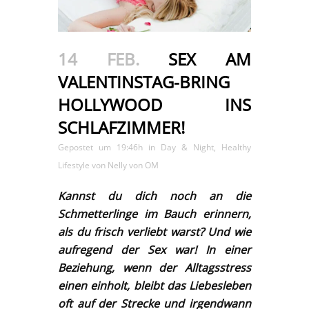
14 FEB.
SEX AM
VALENTINSTAG-BRING
HOLLYWOOD INS
SCHLAFZIMMER!
Gepostet um 19:46h
in
Day & Night
,
Healthy
Lifestyle
von
Nelly von OM
Kannst du dich noch an die
Schmetterlinge im Bauch erinnern,
als du frisch verliebt warst? Und wie
aufregend der Sex war! In einer
Beziehung, wenn der Alltagsstress
einen einholt, bleibt das Liebesleben
oft auf der Strecke und irgendwann